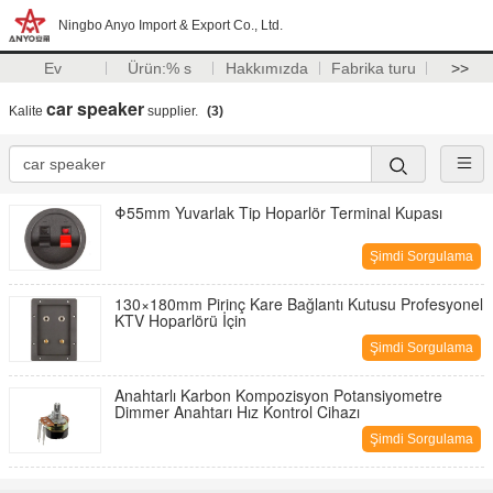
Ningbo Anyo Import & Export Co., Ltd.
Ev
Ürün:% s
Hakkımızda
Fabrika turu
>>
car speaker
Kalite
supplier.
(3)
Φ55mm Yuvarlak Tip Hoparlör Terminal Kupası
Şimdi Sorgulama
130×180mm Pirinç Kare Bağlantı Kutusu Profesyonel
KTV Hoparlörü İçin
Şimdi Sorgulama
Anahtarlı Karbon Kompozisyon Potansiyometre
Dimmer Anahtarı Hız Kontrol Cihazı
Şimdi Sorgulama