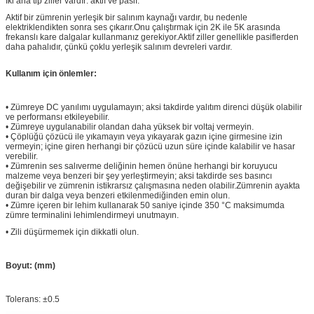
İki ana tip ziller vardır: aktif ve pasif.
Aktif bir zümrenin yerleşik bir salınım kaynağı vardır, bu nedenle
elektriklendikten sonra ses çıkarır.Onu çalıştırmak için 2K ile 5K arasında
frekanslı kare dalgalar kullanmanız gerekiyor.Aktif ziller genellikle pasiflerden
daha pahalıdır, çünkü çoklu yerleşik salınım devreleri vardır.
Kullanım için önlemler:
• Zümreye DC yanılımı uygulamayın; aksi takdirde yalıtım direnci düşük olabilir
ve performansı etkileyebilir.
• Zümreye uygulanabilir olandan daha yüksek bir voltaj vermeyin.
• Çöplüğü çözücü ile yıkamayın veya yıkayarak gazın içine girmesine izin
vermeyin; içine giren herhangi bir çözücü uzun süre içinde kalabilir ve hasar
verebilir.
• Zümrenin ses salıverme deliğinin hemen önüne herhangi bir koruyucu
malzeme veya benzeri bir şey yerleştirmeyin; aksi takdirde ses basıncı
değişebilir ve zümrenin istikrarsız çalışmasına neden olabilir.Zümrenin ayakta
duran bir dalga veya benzeri etkilenmediğinden emin olun.
• Zümre içeren bir lehim kullanarak 50 saniye içinde 350 °C maksimumda
zümre terminalini lehimlendirmeyi unutmayın.
• Zili düşürmemek için dikkatli olun.
Boyut: (mm)
Tolerans: ±0.5