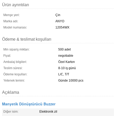
Ürün ayrıntıları
Menşe yeri:
Çin
Marka adı:
ANYO
Model numarası:
12054WX
Ödeme & teslimat koşulları
Min sipariş miktarı:
500 adet
Fiyat:
negotiable
Ambalaj bilgileri:
Özel Karton
Teslim süresi:
8-10 iş günü
Ödeme koşulları:
L/C, T/T
Yetenek temini:
Günde 10000 pcs
Açıklama
Manyetik Dönüştürücü Buzzer
Diğer isim:
Elektronik zil