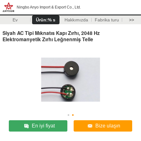
Ningbo Anyo Import & Export Co., Ltd.
Ev
Ürün:% s
Hakkımızda
Fabrika turu
>>
Siyah AC Tipi Mıknatıs Kapı Zırhı, 2048 Hz
Elektromanyetik Zırhı Leğnenmiş Telle
En iyi fiyat
Bize ulaşın