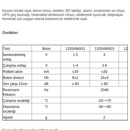
Kuvars kristal saat, klima cihazı, telefon, BP, taklitçi, alarm, enstrüman ve cihaz,
UPS güç kaynağı, motosiklet direksiyon cihazı, elektronik oyuncak, bilgisayar
terminali için yaygın olarak kullanılır,ve elektronik saat.
Özellikler:
Türü
Birim
12054WX01
12054WX03
12
İsimlendirilmiş
V
1.5
3
voltaj
Çalışma voltajı
V
1-4
3-6
Rütbeli akım
mA
≤30
≤30
Bobin direnci
Oh
8±2
16±4
Ses çıkışı 10cm
dB
≥ 80
≥ 80
Rezonans
Hz
2048
frekansı
Çalışma sıcaklığı
°C
-20~+70
Depolama
°C
-30~+80
sıcaklığı
Ağırlık
g
2