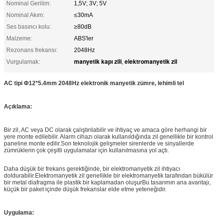
Nominal Gerilim:
1,5V; 3V; 5V
Nominal Akım:
≤30mA
Ses basıncı kolu:
≥80dB
Malzeme:
ABS'ler
Rezonans frekansı:
2048Hz
manyetik kapı zili
elektromanyetik zil
Vurgulamak:
,
AC tipi Φ12*5.4mm 2048Hz elektronik manyetik zümre, lehimli tel
Açıklama:
Bir zil, AC veya DC olarak çalıştırılabilir ve ihtiyaç ve amaca göre herhangi bir
yere monte edilebilir. Alarm cihazı olarak kullanıldığında zil genellikle bir kontrol
paneline monte edilir.Son teknolojik gelişmeler sirenlerde ve sinyallerde
zümrüklerin çok çeşitli uygulamalar için kullanılmasına yol açtı.
Daha düşük bir frekans gerektiğinde, bir elektromanyetik zil ihtiyacı
doldurabilir.Elektromanyetik zil genellikle bir elektromanyetik tarafından bükülür
bir metal diafragma ile plastik bir kaplamadan oluşurBu tasarımın ana avantajı,
küçük bir paket içinde düşük frekanslar elde etme yeteneğidir.
Uygulama: