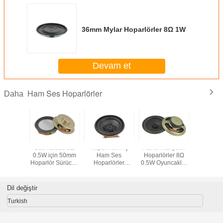
36mm Mylar Hoparlörler 8Ω 1W
Devam et
Ham Ses Hoparlörler
Daha
eçirmez
Ses Kutusu 8Ω
Köpük Koni İç
Harici Manyetik
57 mm 
Mylar
0.5W için 50mm
Ham Ses
Hoparlörler 8Ω
Hoparlör
lör /
Hoparlör Sürücü /
Hoparlörler
0.5W Oyuncaklar
0,5
abilir
Manyetik Yedek
Tweeter Metal
İçin
çin Ultra
Hoparlör
Kabuklu 45mm
lar Koni
Sürücüleri
Siyah Renkli
Dil değiştir
rlör
Turkish