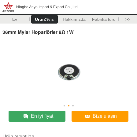
Ningbo Anyo Import & Export Co., Ltd.
Ev
Ürün:% s
Hakkımızda
Fabrika turu
>>
36mm Mylar Hoparlörler 8Ω 1W
En iyi fiyat
Bize ulaşın
Ürün ayrıntıları