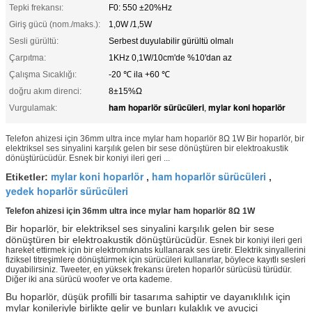
Tepki frekansı:
F0: 550 ±20%Hz
Giriş gücü (nom./maks.):
1,0W /1,5W
Sesli gürültü:
Serbest duyulabilir gürültü olmalı
Çarpıtma:
1KHz 0,1W/10cm'de %10'dan az
Çalışma Sıcaklığı:
-20 ℃ ila +60 ℃
doğru akım direnci:
8±15%Ω
ham hoparlör sürücüleri
mylar koni hoparlör
Vurgulamak:
,
Telefon ahizesi için 36mm ultra ince mylar ham hoparlör 8Ω 1W Bir hoparlör, bir
elektriksel ses sinyalini karşılık gelen bir sese dönüştüren bir elektroakustik
dönüştürücüdür. Esnek bir koniyi ileri geri ...
mylar koni hoparlör
ham hoparlör sürücüleri
Etiketler:
,
,
yedek hoparlör sürücüleri
Telefon ahizesi için 36mm ultra ince mylar ham hoparlör 8Ω 1W
Bir hoparlör, bir elektriksel ses sinyalini karşılık gelen bir sese
dönüştüren bir elektroakustik dönüştürücüdür.
Esnek bir koniyi ileri geri
hareket ettirmek için bir elektromıknatıs kullanarak ses üretir. Elektrik sinyallerini
fiziksel titreşimlere dönüştürmek için sürücüleri kullanırlar, böylece kayıtlı sesleri
duyabilirsiniz. Tweeter, en yüksek frekansı üreten hoparlör sürücüsü türüdür.
Diğer iki ana sürücü woofer ve orta kademe.
Bu hoparlör, düşük profilli bir tasarıma sahiptir ve dayanıklılık için
mylar konileriyle birlikte gelir ve bunları kulaklık ve avuçiçi