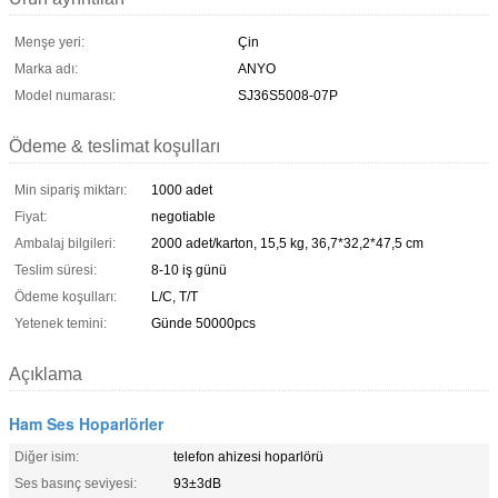
Menşe yeri:
Çin
Marka adı:
ANYO
Model numarası:
SJ36S5008-07P
Ödeme & teslimat koşulları
Min sipariş miktarı:
1000 adet
Fiyat:
negotiable
Ambalaj bilgileri:
2000 adet/karton, 15,5 kg, 36,7*32,2*47,5 cm
Teslim süresi:
8-10 iş günü
Ödeme koşulları:
L/C, T/T
Yetenek temini:
Günde 50000pcs
Açıklama
Ham Ses Hoparlörler
Diğer isim:
telefon ahizesi hoparlörü
Ses basınç seviyesi:
93±3dB