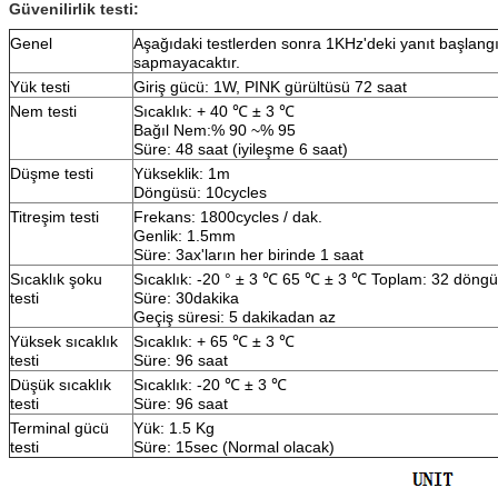
Güvenilirlik testi:
Genel
Aşağıdaki testlerden sonra 1KHz'deki yanıt başlangı
sapmayacaktır.
Yük testi
Giriş gücü: 1W, PINK gürültüsü 72 saat
Nem testi
Sıcaklık: + 40 ℃ ± 3 ℃
Bağıl Nem:% 90 ~% 95
Süre: 48 saat (iyileşme 6 saat)
Düşme testi
Yükseklik: 1m
Döngüsü: 10cycles
Titreşim testi
Frekans: 1800cycles / dak.
Genlik: 1.5mm
Süre: 3ax'ların her birinde 1 saat
Sıcaklık şoku
Sıcaklık: -20 ° ± 3 ℃ 65 ℃ ± 3 ℃ Toplam: 32 döngü
testi
Süre: 30dakika
Geçiş süresi: 5 dakikadan az
Yüksek sıcaklık
Sıcaklık: + 65 ℃ ± 3 ℃
testi
Süre: 96 saat
Düşük sıcaklık
Sıcaklık: -20 ℃ ± 3 ℃
testi
Süre: 96 saat
Terminal gücü
Yük: 1.5 Kg
testi
Süre: 15sec (Normal olacak)