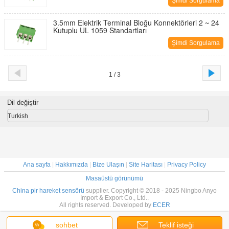
Şimdi Sorgulama
3.5mm Elektrik Terminal Bloğu Konnektörleri 2 ~ 24
Kutuplu UL 1059 Standartları
Şimdi Sorgulama
1 / 3
Dil değiştir
Turkish
Ana sayfa
|
Hakkımızda
|
Bize Ulaşın
|
Site Haritası
|
Privacy Policy
Masaüstü görünümü
China pir hareket sensörü
supplier. Copyright © 2018 - 2025 Ningbo Anyo
Import & Export Co., Ltd..
All rights reserved. Developed by
ECER
sohbet
Teklif isteği