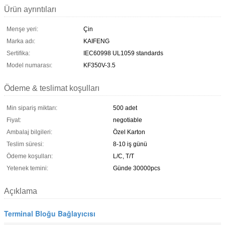
Ürün ayrıntıları
Menşe yeri:
Çin
Marka adı:
KAIFENG
Sertifika:
IEC60998 UL1059 standards
Model numarası:
KF350V-3.5
Ödeme & teslimat koşulları
Min sipariş miktarı:
500 adet
Fiyat:
negotiable
Ambalaj bilgileri:
Özel Karton
Teslim süresi:
8-10 iş günü
Ödeme koşulları:
L/C, T/T
Yetenek temini:
Günde 30000pcs
Açıklama
Terminal Bloğu Bağlayıcısı