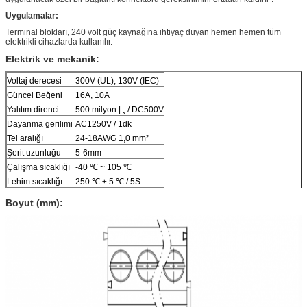
Uygulamalar:
Terminal blokları, 240 volt güç kaynağına ihtiyaç duyan hemen hemen tüm
elektrikli cihazlarda kullanılır.
Elektrik ve mekanik:
Voltaj derecesi
300V (UL), 130V (IEC)
Güncel Beğeni
16A, 10A
Yalıtım direnci
500 milyon | ¸ / DC500V
Dayanma gerilimi
AC1250V / 1dk
Tel aralığı
24-18AWG 1,0 mm²
Şerit uzunluğu
5-6mm
Çalışma sıcaklığı
-40 ℃ ~ 105 ℃
Lehim sıcaklığı
250 ℃ ± 5 ℃ / 5S
Boyut (mm):