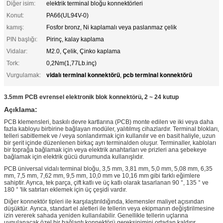
Diğer isim:
elektrik terminal bloğu konnektörleri
Konut:
PA66(UL94V-0)
kamış:
Fosfor bronz, Ni kaplamalı veya paslanmaz çelik
PIN başlığı:
Pirinç, kalay kaplama
Vidalar:
M2.0, Çelik, Çinko kaplama
Tork:
0,2Nm(1,77Lb.inç)
vidalı terminal konnektörü
pcb terminal konnektörü
Vurgulamak:
,
3.5mm PCB evrensel elektronik blok konnektörü, 2 ~ 24 kutup
Açıklama:
PCB klemensleri, baskılı devre kartlarına (PCB) monte edilen ve iki veya daha
fazla kabloyu birbirine bağlayan modüler, yalıtılmış cihazlardır. Terminal blokları,
telleri sabitlemek ve / veya sonlandırmak için kullanılır ve en basit haliyle, uzun
bir şerit içinde düzenlenen birkaç ayrı terminalden oluşur. Terminaller, kabloları
bir toprağa bağlamak için veya elektrik anahtarları ve prizleri ana şebekeye
bağlamak için elektrik gücü durumunda kullanışlıdır.
PCB üniversal vidalı terminal bloğu, 3,5 mm, 3,81 mm, 5,0 mm, 5,08 mm, 6,35
mm, 7,5 mm, 7,62 mm, 9,5 mm, 10,0 mm ve 10,16 mm gibi farklı eğimlere
sahiptir. Ayrıca, tek parça, çift katlı ve üç katlı olarak tasarlanan 90 °, 135 ° ve
180 ° 'lik satırları eklemek için üç çeşidi vardır.
Diğer konnektör tipleri ile karşılaştırıldığında, klemensler maliyet açısından
düşüktür.
Ayrıca, standart el aletleri ile tellerin veya ekipmanın değiştirilmesine
izin vererek sahada yeniden kullanılabilir.
Genellikle
tellerin uçlarına
uygulanacak özel bir bağlantı konnektörü
gereksinimini ortadan kaldırır
.