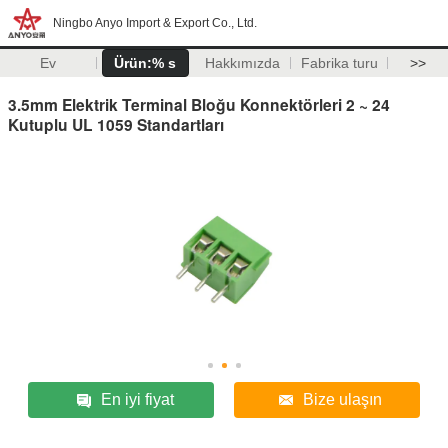
Ningbo Anyo Import & Export Co., Ltd.
Ev
Ürün:% s
Hakkımızda
Fabrika turu
>>
3.5mm Elektrik Terminal Bloğu Konnektörleri 2 ~ 24
Kutuplu UL 1059 Standartları
En iyi fiyat
Bize ulaşın