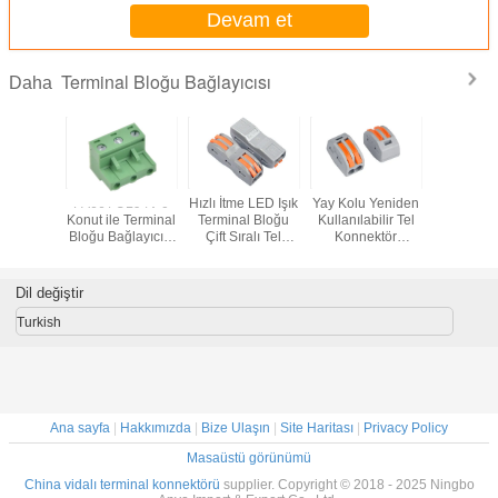
Devam et
Terminal Bloğu Bağlayıcısı
Daha
kılabilir
PA66 / UL94V-0
Hızlı İtme LED Işık
Yay Kolu Yeniden
4.0mm
l Bloğu
Konut ile Terminal
Terminal Bloğu
Kullanılabilir Tel
Terminal
Bloğu Bağlayıcısı
Çift Sıralı Tel
Konnektör
Konek
2EDG 7.62mm
Konnektör
Adaptörü 32A 2
Kadın Tak
Yollu İletken
Dil değiştir
Turkish
Ana sayfa
|
Hakkımızda
|
Bize Ulaşın
|
Site Haritası
|
Privacy Policy
Masaüstü görünümü
China vidalı terminal konnektörü
supplier. Copyright © 2018 - 2025 Ningbo