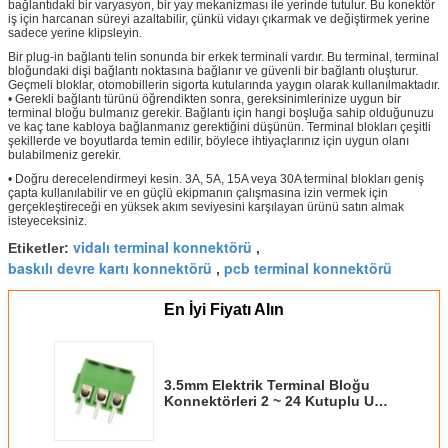
bağlantıdaki bir varyasyon, bir yay mekanizması ile yerinde tutulur. Bu konektör
iş için harcanan süreyi azaltabilir, çünkü vidayı çıkarmak ve değiştirmek yerine
sadece yerine klipsleyin.
Bir plug-in bağlantı telin sonunda bir erkek terminali vardır. Bu terminal, terminal
bloğundaki dişi bağlantı noktasına bağlanır ve güvenli bir bağlantı oluşturur.
Geçmeli bloklar, otomobillerin sigorta kutularında yaygın olarak kullanılmaktadır.
•
Gerekli bağlantı türünü öğrendikten sonra, gereksinimlerinize uygun bir
terminal bloğu bulmanız gerekir. Bağlantı için hangi boşluğa sahip olduğunuzu
ve kaç tane kabloya bağlanmanız gerektiğini düşünün. Terminal blokları çeşitli
şekillerde ve boyutlarda temin edilir, böylece ihtiyaçlarınız için uygun olanı
bulabilmeniz gerekir.
•
Doğru derecelendirmeyi kesin. 3A, 5A, 15A veya 30A terminal blokları geniş
çapta kullanılabilir ve en güçlü ekipmanın çalışmasına izin vermek için
gerçekleştireceği en yüksek akım seviyesini karşılayan ürünü satın almak
isteyeceksiniz.
vidalı terminal konnektörü
Etiketler:
,
baskılı devre kartı konnektörü
pcb terminal konnektörü
,
En İyi Fiyatı Alın
3.5mm Elektrik Terminal Bloğu
Konnektörleri 2 ~ 24 Kutuplu UL
1059 Standartları