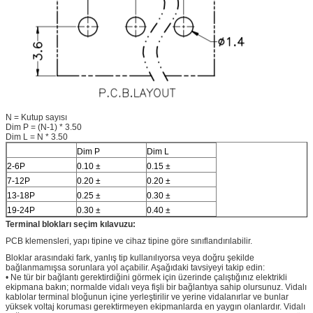
N = Kutup sayısı
Dim P = (N-1) * 3.50
Dim L = N * 3.50
Dim P
Dim L
2-6P
0.10 ±
0.15 ±
7-12P
0.20 ±
0.20 ±
13-18P
0.25 ±
0.30 ±
19-24P
0.30 ±
0.40 ±
Terminal blokları seçim kılavuzu:
PCB klemensleri, yapı tipine ve cihaz tipine göre sınıflandırılabilir.
Bloklar arasındaki fark, yanlış tip kullanılıyorsa veya doğru şekilde
bağlanmamışsa sorunlara yol açabilir. Aşağıdaki tavsiyeyi takip edin:
•
Ne tür bir bağlantı gerektirdiğini görmek için üzerinde çalıştığınız elektrikli
ekipmana bakın; normalde vidalı veya fişli bir bağlantıya sahip olursunuz. Vidalı
kablolar terminal bloğunun içine yerleştirilir ve yerine vidalanırlar ve bunlar
yüksek voltaj koruması gerektirmeyen ekipmanlarda en yaygın olanlardır. Vidalı