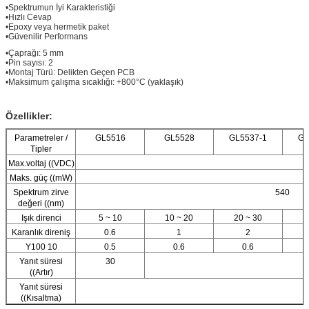
•
Spektrumun İyi Karakteristiği
•
Hızlı Cevap
•
Epoxy veya hermetik paket
•
Güvenilir Performans
•
Çaprağı: 5 mm
•
Pin sayısı: 2
•
Montaj Türü: Delikten Geçen PCB
•
Maksimum çalışma sıcaklığı: +800°C (yaklaşık)
Özellikler:
Parametreler /
GL5516
GL5528
GL5537-1
GL
Tipler
Max.voltaj ((VDC)
Maks. güç ((mW)
Spektrum zirve
540
değeri ((nm)
Işık direnci
5 ~ 10
10 ~ 20
20 ~ 30
3
Karanlık direniş
0.6
1
2
Y100 10
0.5
0.6
0.6
Yanıt süresi
30
((Artır)
Yanıt süresi
((Kısaltma)