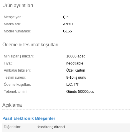
Ürün ayrıntıları
Menşe yeri:
Çin
Marka adı:
ANYO
Model numarası:
GL55
Ödeme & teslimat koşulları
Min sipariş miktarı:
10000 adet
Fiyat:
negotiable
Ambalaj bilgileri:
Özel Karton
Teslim süresi:
8-10 iş günü
Ödeme koşulları:
L/C, T/T
Yetenek temini:
Günde 50000pcs
Açıklama
Pasif Elektronik Bileşenler
Diğer isim:
fotodirenç direnci