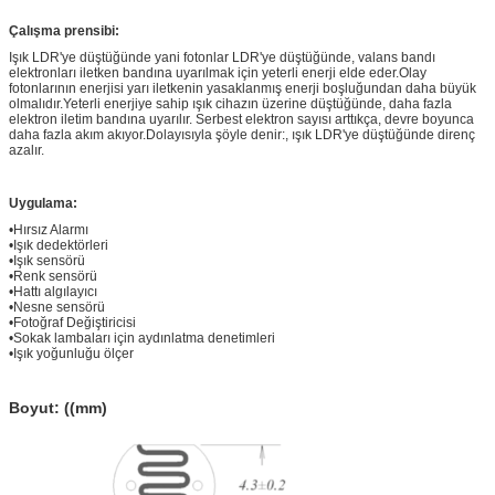
Çalışma prensibi:
Işık LDR'ye düştüğünde yani fotonlar LDR'ye düştüğünde, valans bandı
elektronları iletken bandına uyarılmak için yeterli enerji elde eder.Olay
fotonlarının enerjisi yarı iletkenin yasaklanmış enerji boşluğundan daha büyük
olmalıdır.Yeterli enerjiye sahip ışık cihazın üzerine düştüğünde, daha fazla
elektron iletim bandına uyarılır. Serbest elektron sayısı arttıkça, devre boyunca
daha fazla akım akıyor.Dolayısıyla şöyle denir:, ışık LDR'ye düştüğünde direnç
azalır.
Uygulama:
•
Hırsız Alarmı
•
Işık dedektörleri
•
Işık sensörü
•
Renk sensörü
•
Hattı algılayıcı
•
Nesne sensörü
•
Fotoğraf Değiştiricisi
•
Sokak lambaları için aydınlatma denetimleri
•
Işık yoğunluğu ölçer
Boyut: ((mm)