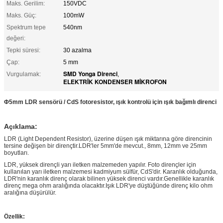
Maks. Gerilim:
150VDC
Maks. Güç:
100mW
Spektrum tepe
540nm
değeri:
Tepki süresi:
30 azalma
Çap:
5 mm
SMD Yonga Direnci
Vurgulamak:
,
ELEKTRİK KONDENSER MİKROFON
Φ5mm LDR sensörü / CdS fotoresistor, ışık kontrolü için ışık bağımlı direnci
Açıklama:
LDR (Light Dependent Resistor), üzerine düşen ışık miktarına göre direncinin
tersine değişen bir dirençtir.LDR'ler 5mm'de mevcut., 8mm, 12mm ve 25mm
boyutları.
LDR, yüksek dirençli yarı iletken malzemeden yapılır. Foto dirençler için
kullanılan yarı iletken malzemesi kadmiyum sülfür, CdS'dir. Karanlık olduğunda,
LDR'nin karanlık direnç olarak bilinen yüksek direnci vardır.Genellikle karanlık
direnç mega ohm aralığında olacaktır.Işık LDR'ye düştüğünde direnç kilo ohm
aralığına düşürülür.
Özellik: