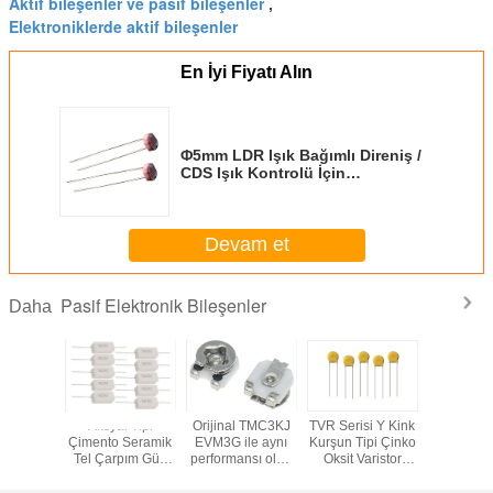
Aktif bileşenler ve pasif bileşenler
,
Elektroniklerde aktif bileşenler
En İyi Fiyatı Alın
Φ5mm LDR Işık Bağımlı Direniş /
CDS Işık Kontrolü İçin
Fotoresistor Işık Sensörü
Devam et
Pasif Elektronik Bileşenler
Daha
üminyum
Aksyal Tipi
Orijinal TMC3KJ
TVR Serisi Y Kink
Gri 28AW
olitik
Çimento Seramik
EVM3G ile aynı
Kurşun Tipi Çinko
Şerit K
atörler
Tel Çarpım Güç
performansı olan
Oksit Varistor
Dirençleri SQP
metal camlı 3 *
Yüksek Akıntı
Toleransı 5%
3mm çip trimmer
Koruması İçin