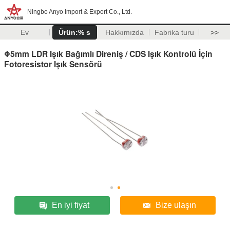
Ningbo Anyo Import & Export Co., Ltd.
Ev
Ürün:% s
Hakkımızda
Fabrika turu
>>
Φ5mm LDR Işık Bağımlı Direniş / CDS Işık Kontrolü İçin
Fotoresistor Işık Sensörü
En iyi fiyat
Bize ulaşın