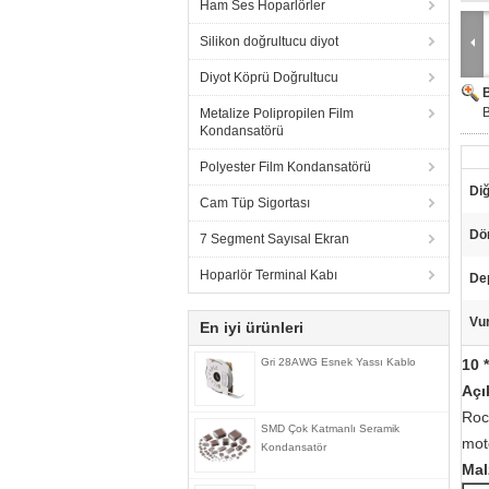
Ham Ses Hoparlörler
Silikon doğrultucu diyot
Diyot Köprü Doğrultucu
B
Metalize Polipropilen Film
Kondansatörü
Polyester Film Kondansatörü
Diğ
Cam Tüp Sigortası
Dön
7 Segment Sayısal Ekran
Hoparlör Terminal Kabı
Dep
Vu
En iyi ürünleri
Gri 28AWG Esnek Yassı Kablo
10 
Açı
Rock
SMD Çok Katmanlı Seramik
moto
Kondansatör
Mal