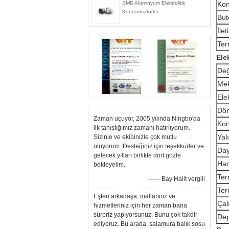
SMD Alüminyum Elektrolitik
Kon
Kondansatörler
But
İlet
Ter
Elek
Değ
Mek
Ele
Dön
Zaman uçuyor, 2005 yılında Ningbo'da
Kon
ilk tanıştığımız zamanı hatırlıyorum.
Yal
Sizinle ve ekibinizle çok mutlu
oluyorum. Desteğiniz için teşekkürler ve
Day
gelecek yılları birlikte dört gözle
Har
bekleyelim.
Ter
—— Bay Halit vergili
Ter
Eşten arkadaşa, mallarınız ve
Çal
hizmetleriniz için her zaman bana
sürpriz yapıyorsunuz. Bunu çok takdir
Dep
ediyoruz. Bu arada, salamura balık sosu