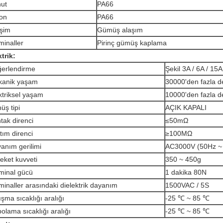
ut
PA66
on
PA66
işim
Gümüş alaşım
minaller
Pirinç gümüş kaplama
trik:
erlendirme
Şekil 3A / 6A / 15A
anik yaşam
30000'den fazla d
ktriksel yaşam
10000'den fazla d
üş tipi
AÇIK KAPALI
tak direnci
≤50mΩ
ıtım direnci
≥100MΩ
anım gerilimi
AC3000V (50Hz ~ 
eket kuvveti
350 ~ 450g
minal gücü
1 dakika 80N
minaller arasındaki dielektrik dayanım
1500VAC / 5S
ışma sıcaklığı aralığı
-25 ℃ ~ 85 ℃
olama sıcaklığı aralığı
-25 ℃ ~ 85 ℃