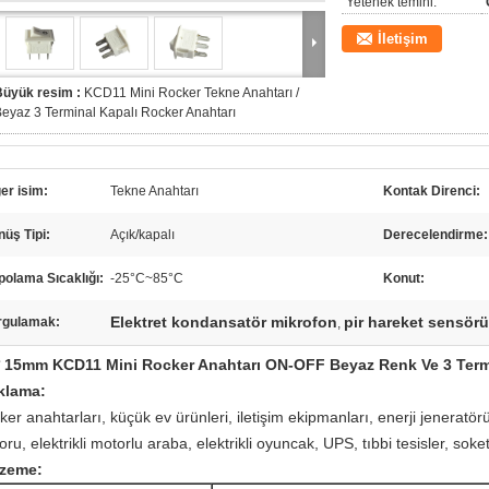
Yetenek temini:
İletişim
Büyük resim :
KCD11 Mini Rocker Tekne Anahtarı /
eyaz 3 Terminal Kapalı Rocker Anahtarı
er isim:
Tekne Anahtarı
Kontak Direnci:
üş Tipi:
Açık/kapalı
Derecelendirme:
olama Sıcaklığı:
-25°C~85°C
Konut:
Elektret kondansatör mikrofon
pir hareket sensörü
rgulamak:
,
* 15mm KCD11 Mini Rocker Anahtarı ON-OFF Beyaz Renk Ve 3 Termin
klama:
er anahtarları, küçük ev ürünleri, iletişim ekipmanları, enerji jeneratörü,
ru, elektrikli motorlu araba, elektrikli oyuncak, UPS, tıbbi tesisler, soket
zeme: