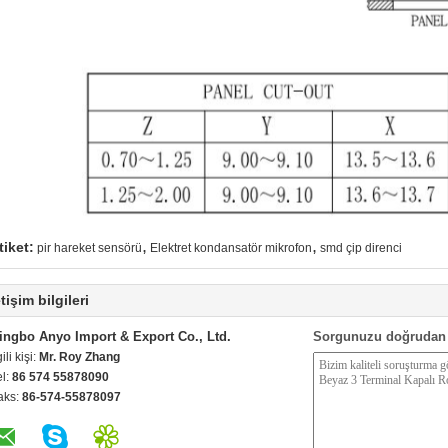
,
,
tiket:
pir hareket sensörü
Elektret kondansatör mikrofon
smd çip direnci
etişim bilgileri
ingbo Anyo Import & Export Co., Ltd.
Sorgunuzu doğrudan 
gili kişi:
Mr. Roy Zhang
el:
86 574 55878090
aks:
86-574-55878097