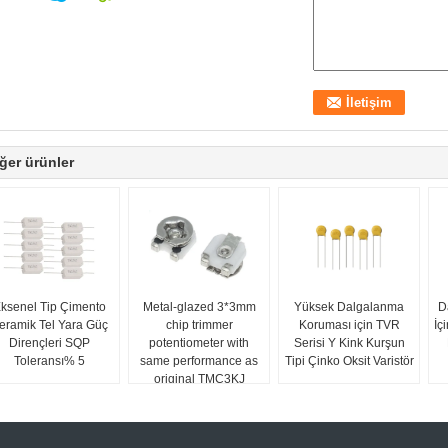
ğer ürünler
ksenel Tip Çimento
Metal-glazed 3*3mm
Yüksek Dalgalanma
D
eramik Tel Yara Güç
chip trimmer
Koruması için TVR
İç
Dirençleri SQP
potentiometer with
Serisi Y Kink Kurşun
Toleransı% 5
same performance as
Tipi Çinko Oksit Varistör
original TMC3KJ
EVM3G