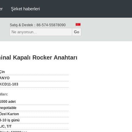
er
Şirket haberleri
Satış & Destek：
86-574-55878090
Go
inal Kapalı Rocker Anahtarı
Çin
ANYO
KCD11-103
ları:
1000 adet
negotiable
Özel Karton
8-10 iş günü
L/C, T/T