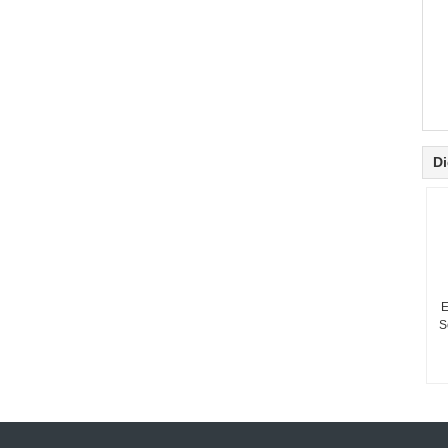
Di
E
S