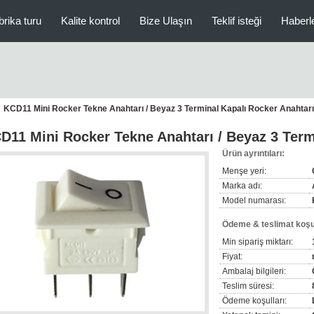
brika turu
Kalite kontrol
Bize Ulaşın
Teklif isteği
Haberl
KCD11 Mini Rocker Tekne Anahtarı / Beyaz 3 Terminal Kapalı Rocker Anahtarı
D11 Mini Rocker Tekne Anahtarı / Beyaz 3 Term
Ürün ayrıntıları:
Menşe yeri:
Marka adı:
Model numarası:
Ödeme & teslimat koşul
Min sipariş miktarı:
Fiyat:
Ambalaj bilgileri:
Teslim süresi:
Ödeme koşulları: