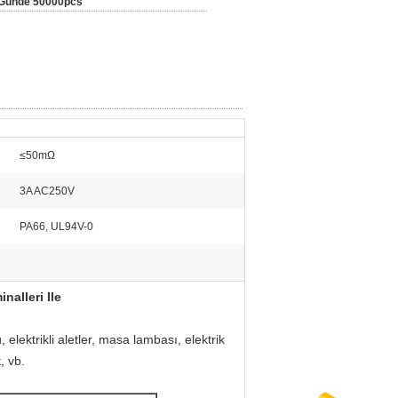
Günde 50000pcs
≤50mΩ
3A AC250V
PA66, UL94V-0
alleri Ile
 elektrikli aletler, masa lambası, elektrik
, vb.