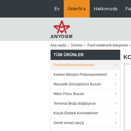
Ev
Ürün:% s
Hakkımızda
Fa
Ana sayfa
Ürünler
Pasif elektronik bileşenler
TÜM ÜRÜNLER
KC
Pasif elektronik bileşenler
Karbon Bileşimi Potansiyometresi
Manyetik Dönüştürücü Buzzer
Mikro Piezo Buzzer
Terminal Bloğu Bağlayıcısı
Küçük Elektrik Konnektörleri
Genel amaçlı geçiş