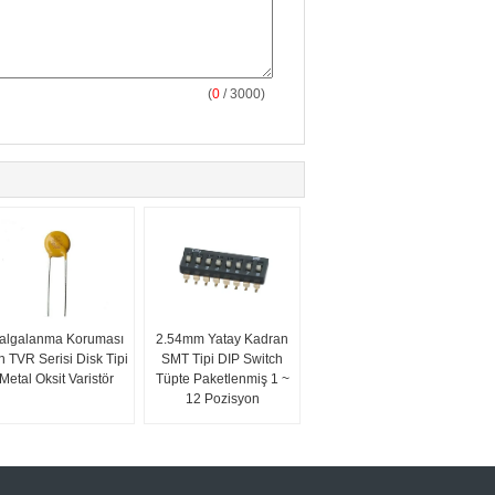
(
0
/ 3000)
algalanma Koruması
2.54mm Yatay Kadran
in TVR Serisi Disk Tipi
SMT Tipi DIP Switch
Metal Oksit Varistör
Tüpte Paketlenmiş 1 ~
12 Pozisyon