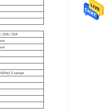
 / 20A / 25A
evir
evir
60Hz) 5 saniye