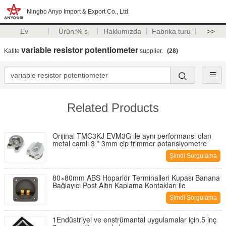
Ningbo Anyo Import & Export Co., Ltd.
Ev
Ürün:% s
Hakkımızda
Fabrika turu
>>
variable resistor potentiometer
Kalite
supplier.
(28)
Related Products
Orijinal TMC3KJ EVM3G ile aynı performansı olan
metal camlı 3 * 3mm çip trimmer potansiyometre
Şimdi Sorgulama
80×80mm ABS Hoparlör Terminalleri Kupası Banana
Bağlayıcı Post Altın Kaplama Kontakları ile
Şimdi Sorgulama
1Endüstriyel ve enstrümantal uygulamalar için.5 inç