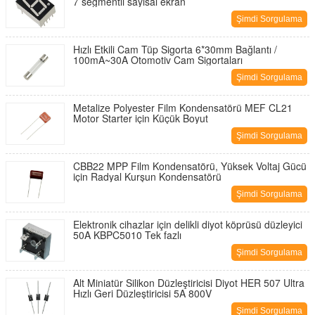
7 segmentli sayısal ekran
Şimdi Sorgulama
Hızlı Etkili Cam Tüp Sigorta 6*30mm Bağlantı /
100mA~30A Otomotiv Cam Sigortaları
Şimdi Sorgulama
Metalize Polyester Film Kondensatörü MEF CL21
Motor Starter için Küçük Boyut
Şimdi Sorgulama
CBB22 MPP Film Kondensatörü, Yüksek Voltaj Gücü
için Radyal Kurşun Kondensatörü
Şimdi Sorgulama
Elektronik cihazlar için delikli diyot köprüsü düzleyici
50A KBPC5010 Tek fazlı
Şimdi Sorgulama
Alt Miniatür Silikon Düzleştiricisi Diyot HER 507 Ultra
Hızlı Geri Düzleştiricisi 5A 800V
Şimdi Sorgulama