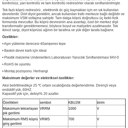
kontrolsüz, yarı kontrollü ve tam kontrollü redresörler olarak sınıflandırılmıştır.
Tek fazlı köprü redresörü
, elektronik dc güç kaynakları için en sık kullanılan
devrelerdir. Dört diyot gerektirir, ancak kullanılan trafo merkeze bağlı değildir ve
maksimum VSM voltajına sahiptir. Tam dalga köprü doğrultucu üç farklı fizik
formunda mevcuttur. Bu köprü devresinin ana avantajı, özel bir merkez dişli
transformatör gerektirmemesi, böylece boyut ve maliyetini azaltmasıdır. Tek
ikincil sargı, diyot köprüsü ağının bir tarafına ve yük diğer tarafa bağlanır.
Özellikler:
•
Aşırı yükleme derecesi-40amperes tepe
•
Baskılı devre kartı için ideal
•
Plastik malzeme Underwriters Laboratuvarı Yanıcılık Sınıflandırması 94V-0
• RoHS ile uyumlu
•
Montaj pozisyonu: Herhangi
Maksimum değerler ve elektriksel özellikler:
Aksi belirtilmedikçe 25 ℃ ortam sıcaklığında değerlendirme. Dirençli veya
endüktif yük, 60HZ.
Kapasitif yük için, debiyi% 20 azaltın
Özellikleri
sembol
KBU2M
birim
Maksimum tekrarlayan
VRRM
1000
V
pik gerilimi
Maksimum RMS köprü
VRMS
700
V
giriş gerilimi