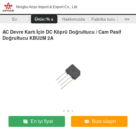
Ningbo Anyo Import & Export Co., Ltd.
Ev
Ürün:% s
Hakkımızda
Fabrika turu
>>
AC Devre Kartı İçin DC Köprü Doğrultucu / Cam Pasif
Doğrultucu KBU2M 2A
En iyi fiyat
Bize ulaşın