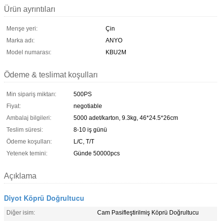
Ürün ayrıntıları
Menşe yeri:
Çin
Marka adı:
ANYO
Model numarası:
KBU2M
Ödeme & teslimat koşulları
Min sipariş miktarı:
500PS
Fiyat:
negotiable
Ambalaj bilgileri:
5000 adet/karton, 9.3kg, 46*24.5*26cm
Teslim süresi:
8-10 iş günü
Ödeme koşulları:
L/C, T/T
Yetenek temini:
Günde 50000pcs
Açıklama
Diyot Köprü Doğrultucu
Diğer isim:
Cam Pasifleştirilmiş Köprü Doğrultucu