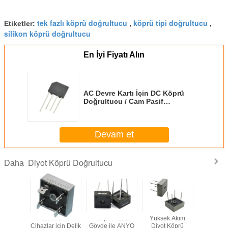
tek fazlı köprü doğrultucu
köprü tipi doğrultucu
Etiketler:
,
,
silikon köprü doğrultucu
En İyi Fiyatı Alın
AC Devre Kartı İçin DC Köprü
Doğrultucu / Cam Pasif
Doğrultucu KBU2M 2A
Devam et
Diyot Köprü Doğrultucu
Daha
ı Silikon
Elektronik
Kalıplı Plastik
Yüksek Akım
Köprü Doğ
ğrultucu
Cihazlar için Delik
Gövde ile ANYO
Diyot Köprü
2W10M 