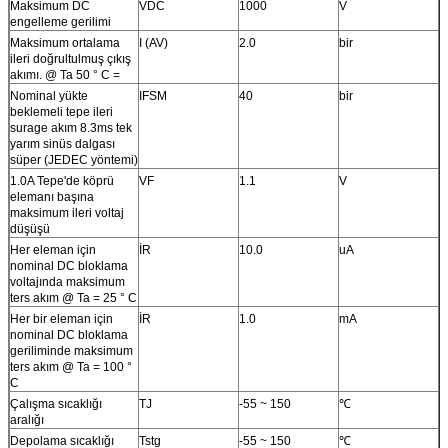
Maksimum DC
VDC
1000
V
engelleme gerilimi
Maksimum ortalama
I (AV)
2.0
bir
ileri doğrultulmuş çıkış
akımı. @ Ta 50 ° C =
Nominal yükte
IFSM
40
bir
beklemeli tepe ileri
surage akım 8.3ms tek
yarım sinüs dalgası
süper (JEDEC yöntemi)
1.0A Tepe'de köprü
VF
1.1
V
elemanı başına
maksimum ileri voltaj
düşüşü
Her eleman için
İR
10.0
uA
nominal DC bloklama
voltajında ​​maksimum
ters akım @ Ta = 25 ° C
Her bir eleman için
İR
1.0
mA
nominal DC bloklama
geriliminde maksimum
ters akım @ Ta = 100 °
C
Çalışma sıcaklığı
TJ
-55 ~ 150
℃
aralığı
Depolama sıcaklığı
Tstg
-55 ~ 150
℃