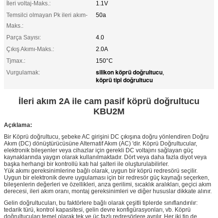
İleri voltaj-Maks.:
1.1V
Temsilci olmayan Pk ileri akım-
50a
Maks.:
Parça Sayısı:
4.0
Çıkış Akımı-Maks.:
2.0A
Tjmax.:
150°C
silikon köprü doğrultucu
Vurgulamak:
,
köprü tipi doğrultucu
İleri akım 2A ile cam pasif köprü doğrultucu
KBU2M
Açıklama:
Bir Köprü doğrultucu, şebeke AC girişini DC çıkışına doğru yönlendiren Doğru
Akım (DC) dönüştürücüsüne Alternatif Akım (AC) 'dir. Köprü Doğrultucular,
elektronik bileşenler veya cihazlar için gerekli DC voltajını sağlayan güç
kaynaklarında yaygın olarak kullanılmaktadır. Dört veya daha fazla diyot veya
başka herhangi bir kontrollü katı hal şalteri ile oluşturulabilirler.
Yük akımı gereksinimlerine bağlı olarak, uygun bir köprü redresörü seçilir.
Uygun bir elektronik devre uygulaması için bir redresör güç kaynağı seçerken,
bileşenlerin değerleri ve özellikleri, arıza gerilimi, sıcaklık aralıkları, geçici akım
derecesi, ileri akım oranı, montaj gereksinimleri ve diğer hususlar dikkate alınır.
Gelin doğrultucuları, bu faktörlere bağlı olarak çeşitli tiplerde sınıflandırılır:
tedarik türü, kontrol kapasitesi, gelin devre konfigürasyonları, vb. Köprü
doğrultucuları temel olarak tek ve üç fazlı redresörlere ayrılır. Her iki tip de